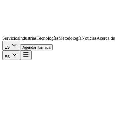
Servicios
Industrias
Tecnologías
Metodología
Noticias
Acerca de
ES
Agendar llamada
ES