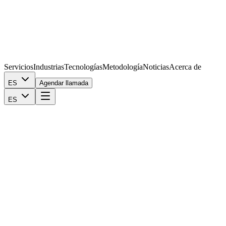
Servicios
Industrias
Tecnologías
Metodología
Noticias
Acerca de
ES
Agendar llamada
ES