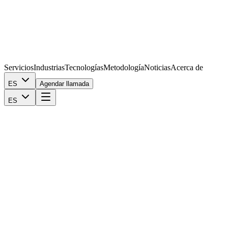
Servicios
Industrias
Tecnologías
Metodología
Noticias
Acerca de
ES
Agendar llamada
ES