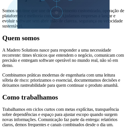
Somos um time que une desenvolvimento customizado, operação de
plataformas e melhoria contínua. Ajudamos empresas a lançar e
evoluir software sem abrir mão de clareza, segurança ou velocidade
sustentável.
Quem somos
A Madero Solutions nasce para responder a uma necessidade
recorrente: times técnicos que entendem o negócio, comunicam com
precisão e entregam software operável no mundo real, não só em
demo.
Combinamos práticas modernas de engenharia com uma leitura
sóbria de risco: priorizamos o essencial, documentamos decisões e
deixamos rastreabilidade para quem continuar o produto amanhã.
Como trabalhamos
Trabalhamos em ciclos curtos com metas explícitas, transparência
sobre dependências e espaço para ajustar escopo quando surgem
novas informações. Comunicação faz parte da entrega: relatórios
claros, demos frequentes e canais combinados desde o dia um.