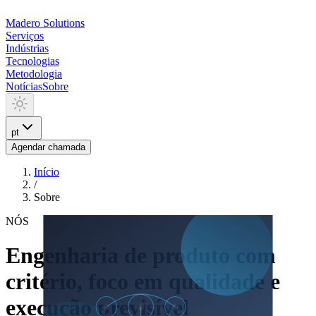
Madero
Solutions
Serviços
Indústrias
Tecnologias
Metodologia
Notícias
Sobre
pt
Agendar chamada
Início
/
Sobre
NÓS
Engenharia de produto com
critério, foco em qualidade e
execução previsível