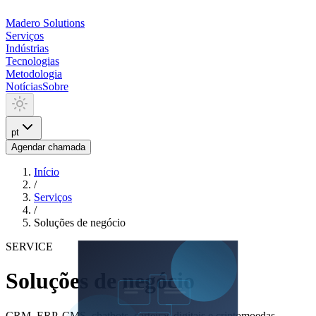
Madero
Solutions
Serviços
Indústrias
Tecnologias
Metodologia
Notícias
Sobre
pt
Agendar chamada
Início
/
Serviços
/
Soluções de negócio
SERVICE
Soluções de negócio
CRM, ERP, CMS, chatbots, carteiras digitais e criptomoedas.