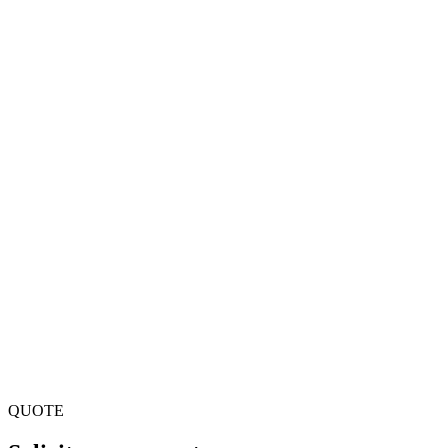
Passo 2
Integração
03
Passo 3
Rollout
04
Passo 4
Suporte e evolução
QUOTE