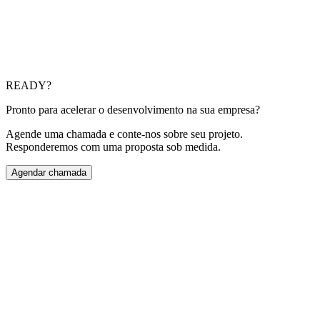
Ambos. Usamos plataformas como Salesforce ou Odoo
quando acelera, e desenvolvemos custom quando você
precisa de controle total.
Têm experiência em fintech?
Sim. Pagamentos, carteiras, empréstimos e produtos cripto.
Conhecemos regulamentos e melhores práticas do setor.
READY?
Pronto para acelerar o desenvolvimento na sua empresa?
Agende uma chamada e conte-nos sobre seu projeto.
Responderemos com uma proposta sob medida.
Agendar chamada