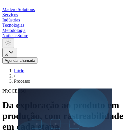
Madero
Solutions
Serviços
Indústrias
Tecnologias
Metodologia
Notícias
Sobre
pt
Agendar chamada
Início
/
Processo
PROCESSO
Da exploração ao produto em
produção, com rastreabilidade
em cada etapa