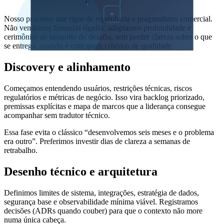
Nosso processo une rigor de engenharia e pragmatismo comercial.
Não vendemos fórmulas rígidas: adaptamos profundidade e
cerimônias ao tamanho do desafio, sem perder clareza sobre o que
se entrega, quando e com quais critérios de qualidade.
Discovery e alinhamento
Começamos entendendo usuários, restrições técnicas, riscos
regulatórios e métricas de negócio. Isso vira backlog priorizado,
premissas explícitas e mapa de marcos que a liderança consegue
acompanhar sem tradutor técnico.
Essa fase evita o clássico “desenvolvemos seis meses e o problema
era outro”. Preferimos investir dias de clareza a semanas de
retrabalho.
Desenho técnico e arquitetura
Definimos limites de sistema, integrações, estratégia de dados,
segurança base e observabilidade mínima viável. Registramos
decisões (ADRs quando couber) para que o contexto não more
numa única cabeça.