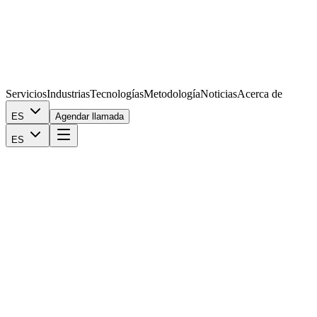
Servicios
Industrias
Tecnologías
Metodología
Noticias
Acerca de
ES
Agendar llamada
ES