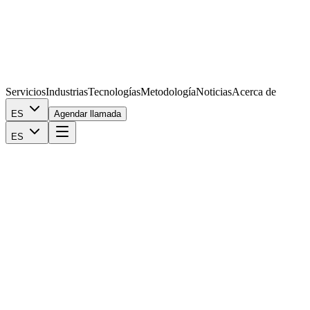
Servicios
Industrias
Tecnologías
Metodología
Noticias
Acerca de
ES
Agendar llamada
ES