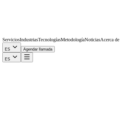
Servicios
Industrias
Tecnologías
Metodología
Noticias
Acerca de
ES
Agendar llamada
ES