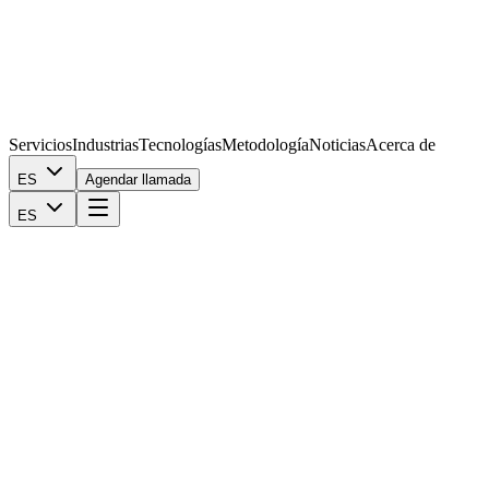
Servicios
Industrias
Tecnologías
Metodología
Noticias
Acerca de
ES
Agendar llamada
ES