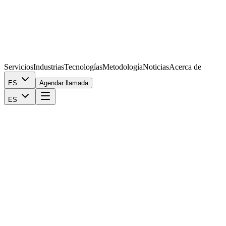
Servicios
Industrias
Tecnologías
Metodología
Noticias
Acerca de
ES
Agendar llamada
ES