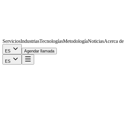
Servicios
Industrias
Tecnologías
Metodología
Noticias
Acerca de
ES
Agendar llamada
ES