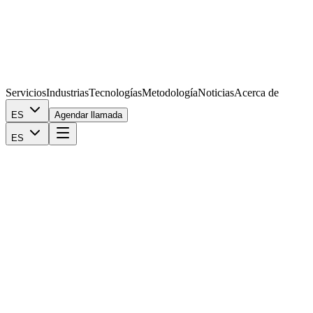
Servicios
Industrias
Tecnologías
Metodología
Noticias
Acerca de
ES
Agendar llamada
ES