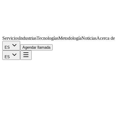
Servicios
Industrias
Tecnologías
Metodología
Noticias
Acerca de
ES
Agendar llamada
ES