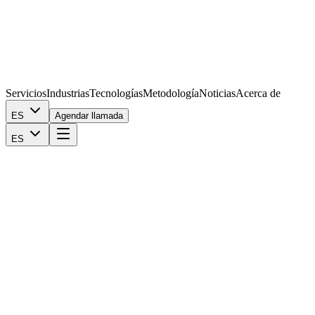
Servicios
Industrias
Tecnologías
Metodología
Noticias
Acerca de
ES
Agendar llamada
ES