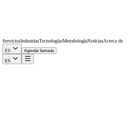
Servicios
Industrias
Tecnologías
Metodología
Noticias
Acerca de
ES
Agendar llamada
ES