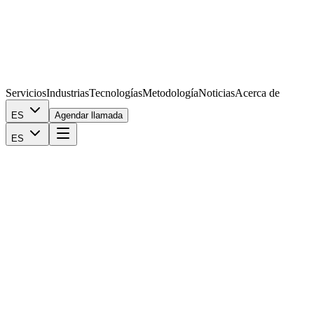
Servicios
Industrias
Tecnologías
Metodología
Noticias
Acerca de
ES
Agendar llamada
ES