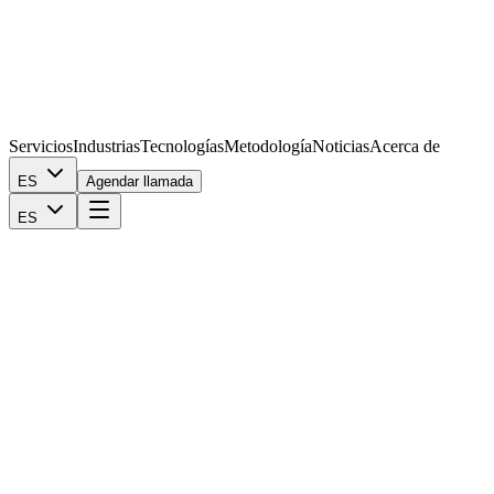
Servicios
Industrias
Tecnologías
Metodología
Noticias
Acerca de
ES
Agendar llamada
ES