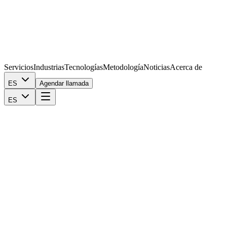
Servicios
Industrias
Tecnologías
Metodología
Noticias
Acerca de
ES
Agendar llamada
ES