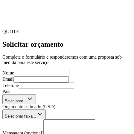
Simplifica processos, melhora a comunicação e automatiza
tarefas, reduzindo erros e aumentando a produtividade
operacional.
Os desenvolvedores se adaptam a requisitos únicos?
Sim. Colaboramos de perto para que o software se alinhe com
seus desafios operacionais e objetivos específicos.
QUOTE
Solicitar orçamento
Complete o formulário e responderemos com uma proposta sob
medida para este serviço.
Nome
Email
Telefone
País
Selecionar...
Orçamento estimado (USD)
Selecionar faixa...
Mensagem (opcional)