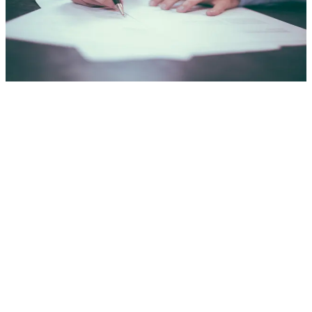
buscam maior eficiência, melhores processos e melhores serviços
para clientes. Sistemas de gestão de apólices, processamento de
sinistros, faturamento e pagamentos custom, software atuarial,
CRM, ferramentas de avaliação de riscos e analytics, conformidade
regulatória e aplicações móveis. Incluímos detecção de fraude com
IA/ML e analytics preditivos para manter vantagem competitiva.