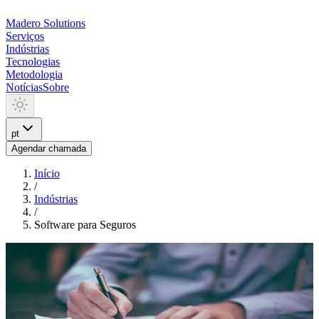
Madero
Solutions
Serviços
Indústrias
Tecnologias
Metodologia
Notícias
Sobre
pt
Agendar chamada
Início
/
Indústrias
/
Software para Seguros
INDUSTRIA
Software para Seguros
Construímos software sob medida para seguradoras e empresas que