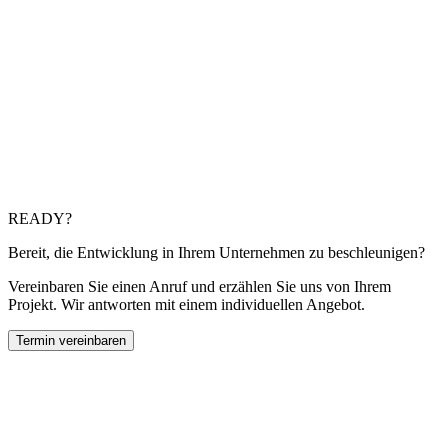
Wie lange dauert eine maßgeschneiderte Entwicklung?
Es hängt vom Umfang ab. Ein MVP kann in 8-12 Wochen
fertig sein. Komplexere Projekte werden in Phasen mit
inkrementellen Lieferungen geplant.
Arbeiten Sie mit Legacy-Technologien?
Ja. Wir haben Erfahrung mit Migrationen, Refactoring und
Wartung von Systemen in .NET, Java, PHP und mehr.
READY?
Bereit, die Entwicklung in Ihrem Unternehmen zu beschleunigen?
Vereinbaren Sie einen Anruf und erzählen Sie uns von Ihrem
Projekt. Wir antworten mit einem individuellen Angebot.
Termin vereinbaren