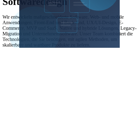
Softwaredesign
Wir entwickeln maßgeschneiderte Software, Web- und mobile
Anwendungen, Front-End und Back-End, UX/UI-Design, E-
Commerce, MVP und SaaS. Native und hybride Lösungen, Legacy-
Migration und Unternehmenssoftware. Unser Team kombiniert die
Technologien, die Sie benötigen, mit agilen Methoden, um
skalierbare und wartbare Produkte zu liefern.
Terminal
// Async web server - Rust + tokio

use tokio::net::TcpListener;

use tokio::io::{AsyncReadExt, AsyncWriteExt};

#[tokio::main]

async fn main() -> Result<(), Box<dyn std::error::Error
    let listener = TcpListener::bind("127.0.0.1:8080").
    loop {

        let (mut socket, _) = listener.accept().await?;

        tokio::spawn(async move {

            let mut buf = [0; 1024];

            let n = socket.read(&mut buf).await.unwrap(
            socket.write_all(&buf[..n]).await.unwrap();

        });
