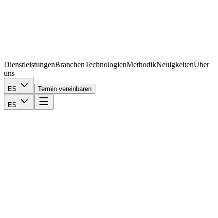
Dienstleistungen
Branchen
Technologien
Methodik
Neuigkeiten
Über
uns
ES
Termin vereinbaren
ES