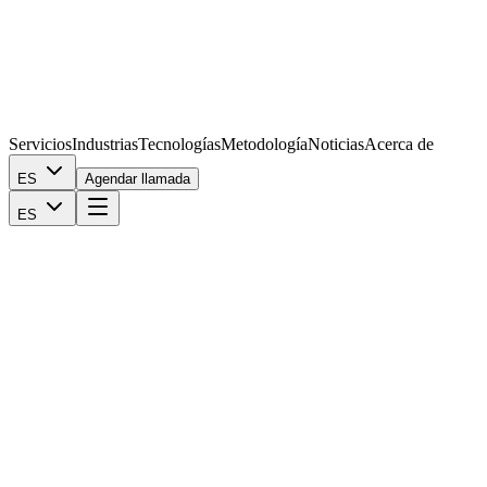
Servicios
Industrias
Tecnologías
Metodología
Noticias
Acerca de
ES
Agendar llamada
ES