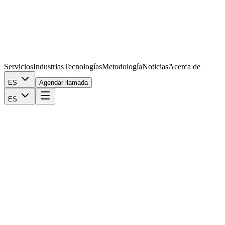
Servicios
Industrias
Tecnologías
Metodología
Noticias
Acerca de
ES
Agendar llamada
ES