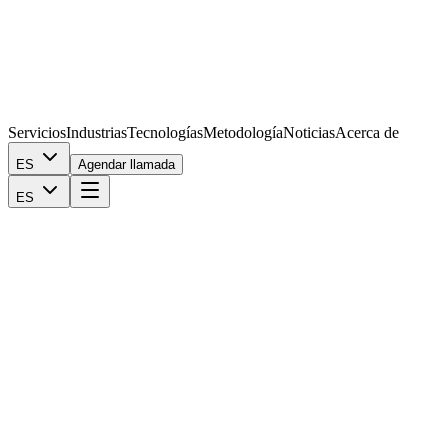
Servicios
Industrias
Tecnologías
Metodología
Noticias
Acerca de
ES
Agendar llamada
ES