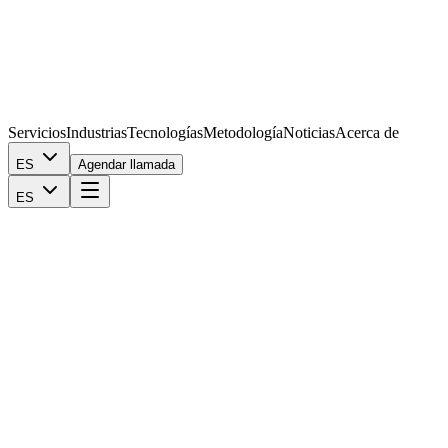
Servicios
Industrias
Tecnologías
Metodología
Noticias
Acerca de
ES
Agendar llamada
ES