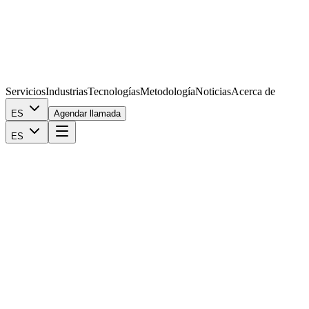
Servicios
Industrias
Tecnologías
Metodología
Noticias
Acerca de
ES
Agendar llamada
ES