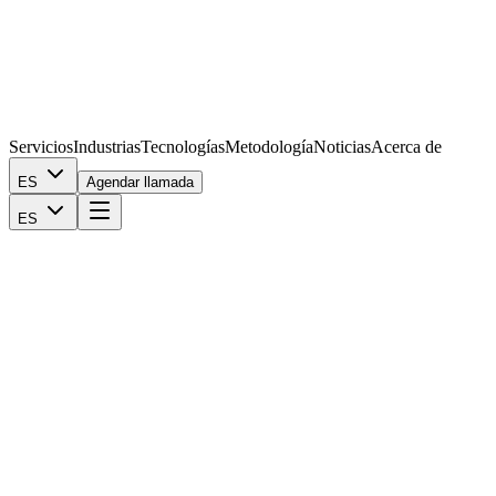
Servicios
Industrias
Tecnologías
Metodología
Noticias
Acerca de
ES
Agendar llamada
ES