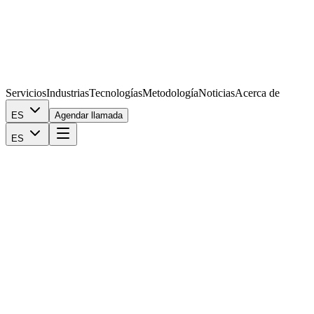
Servicios
Industrias
Tecnologías
Metodología
Noticias
Acerca de
ES
Agendar llamada
ES