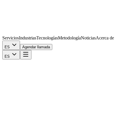
Servicios
Industrias
Tecnologías
Metodología
Noticias
Acerca de
ES
Agendar llamada
ES