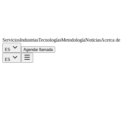
Servicios
Industrias
Tecnologías
Metodología
Noticias
Acerca de
ES
Agendar llamada
ES