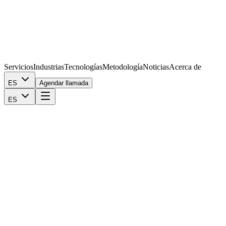
Servicios
Industrias
Tecnologías
Metodología
Noticias
Acerca de
ES
Agendar llamada
ES