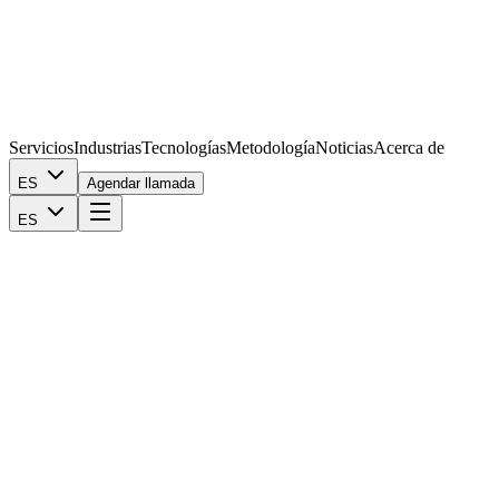
Servicios
Industrias
Tecnologías
Metodología
Noticias
Acerca de
ES
Agendar llamada
ES