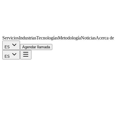
Servicios
Industrias
Tecnologías
Metodología
Noticias
Acerca de
ES
Agendar llamada
ES