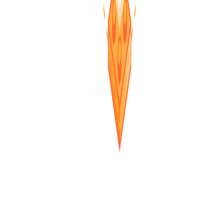
DevOps e cloud
Cloudflare Blog
6 ago 2026
Contenuto nella lingua
originale
:
portoghese
Give any website a WebMCP interface
Today we're launching a developer preview of WebMCP on
Cloudflare. With one switch, any site becomes usable by browser AI
agents — no new APIs, no origin changes — while the human stays
in control and creators keep their traffic.
Vedi riepilogo
Leggi articolo originale
↗
Sviluppo
Sviluppo
Cloudflare Blog
6 ago 2026
Inglese (alto segnale quando c’è
poco volume locale)
Contenuto nella lingua originale
:
inglese
The next generation of MCP
The next version of MCP has a rewritten, stateless core that just
works on Workers. We cover upgrades to the protocol, the new
feature lifecycle and SDK migration path, and hear from early
adopters already running it in production.
Vedi riepilogo
Leggi articolo originale
↗
Pagina 1 di 9