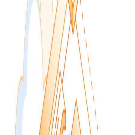
to 14 days.
Vedi riepilogo
Leggi articolo originale
↗
IA per lo sviluppo
IA per lo sviluppo
GitHub Blog
6 ago 2026
Contenuto nella lingua
originale
:
portoghese
A guide to slash commands in the GitHub Copilot
app
Go beyond chat in the GitHub Copilot app with these slash
commands. They'll help you plan, collaborate, automate, and
customize your dev workflow. The post A guide to slash commands
in the GitHub Copilot app appeared first on The GitHub…
Vedi riepilogo
Leggi articolo originale
↗
Sviluppo
Sviluppo
Tiger Data (Timescale)
6 ago 2026
Inglese (alto segnale
quando c’è poco volume locale)
Contenuto nella lingua originale
:
inglese
How ControlCom Turns 300+ Million Monthly
Facility Data Points Into Instant Answers With Tiger
Data