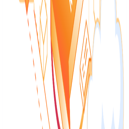
GitHub malware advisories no longer stop at npm. Here's how we
wired OpenSSF's malicious-packages data into the Advisory
Database, and why we built the pipeline paranoid. The post How
we took malware advisories beyond npm appeared first on…
Vedi riepilogo
Leggi articolo originale
↗
Database
Database
Planet PostgreSQL
6 ago 2026
Inglese (alto segnale quando
c’è poco volume locale)
Contenuto nella lingua originale
:
inglese
Pavel Stehule: initial integration lua language to
psql
It can looks like (2026-08-06 17:44:32) postgres=# \luacode Enter
code to be copied followed by a newline. End with a backslash and
a period on a line by itself, or an EOF signal. >> function x(n) >>
return n + 10 >> end >> \. (2026-08-06…
Vedi riepilogo
Leggi articolo originale
↗
Database
Database
Percona Database Blog
6 ago 2026
Inglese (alto segnale
quando c’è poco volume locale)
Contenuto nella lingua originale
:
inglese