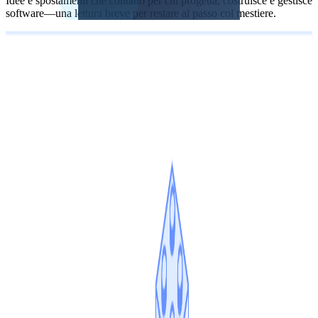
Idee e spostamenti che contano per chi progetta, costruisce e gestisce
software—una lettura breve per restare al passo col mestiere.
Categoria
Tutte
Sviluppo
Database
Architettura
Frontend
Backend
DevOps e
cloud
QA e testing
Sicurezza
IA per lo sviluppo
Best practice
Fonte
Tutte le fonti
IA per lo sviluppo
IA per lo sviluppo
Stack Overflow Blog
7 ago 2026
Inglese (alto
segnale quando c’è poco volume locale)
Contenuto nella lingua
originale
:
inglese
How to be fearlessly AI native​​​​‌ ‍ ​‍​‍‌‍ ‌ ​‍‌‍‍‌‌‍‌ ‌‍‍‌‌‍ ‍​‍​‍​ ‍‍​‍​‍‌ ​ ‌‍​‌‌‍ ‍‌‍‍‌‌ ‌​‌ ‍‌​‍ ‍‌‍‍‌‌‍ ​‍​‍​‍ ​​‍​‍‌‍‍​‌ ​‍‌‍‌‌‌‍‌‍​‍​‍​ ‍‍​‍​‍‌‍‍​‌ ‌​‌ ‌​‌ ​​‌ ​ ​ ‍‍​‍ ​‍ ‌‍​ ‌‍ ‌‌ ​ ​‍ ‍‌ ​ ‌ ‌​‌‍​‌‌‍​ ‌‍‍ ‌‍ ‌ ‌‍‌‍‌‌‌
​‍‌‍‌‍‌‍ ​‌‍ ‌ ‌ ​‍ ‍‌‍​ ‌‍ ​‍ ‌‍‍‌‌‍ ‍‌ ‌​‌‍‌‌‌‍ ‍‌ ‌​​‍ ‌‍‌‌‌‍‌​‌‍‍‌‌ ‌​​‍ ‌‍ ‌‌‍ ‌‍‌​‌‍‌‌​ ‌‌ ​​‌ ​‍‌‍‌‌‌ ​ ‌‍‌‌‌‍ ‍‌ ‌​‌‍​‌‌ ‌​‌‍‍‌‌‍ ‌‍ ‍​ ‍ ‌‍‍‌‌‍‌​​ ‌‌‍​ ‌‍‌​​ ‌‍‌‍‌​​ ‍‌​ ‌​‌‍​‌​ ‍​​‍ ‌​ ‌‍‌‍‌‌‌‍​‍​ ‌‍​‍ ‌​ ‌​​ ​‍​ ‌​​ ​ ​‍ ‌​ ‍​‌‍‌‌‌‍‌‌​ ​‌​‍ ‌‌‍​‍​ ‌‌‌‍​‍​ ​ ​ ‍‌​ ​‌‌‍‌‌‌‍‌‍​ ​​​ ‌​​ ‌​​ ​‌​ ‍ ‌ ‌​‌ ‍‌‌ ​​‌‍‌‌​ ‌‌‍​‍‌‍ ​‌‍ ‌‍‌ ‌‌​​‌‍ ‌ ​ ‌ ‌​​ ‍ ‌ ​​‌‍​‌‌ ‌​‌‍‍​​ ‌‌ ‌​‌‍‍‌‌ ‌​‌‍ ​‌‍‌‌​ ‌‍​‍‌‍​‌‌ ​ ‌‍‌‌‌‌‌‌‌ ​‍‌‍ ​​ ‌‌‍‍​‌ ‌​‌ ‌​‌
​​‌ ​ ​‍‌‌​ ​ ‌​​‌​‍‌‌​ ​‍‌​‌‍​‍‌‌​ ​‍‌​‌‍‌‍​ ‌‍ ‌‌ ​ ​‍ ‍‌ ​ ‌ ‌​‌‍​‌‌‍​ ‌‍‍ ‌‍ ‌ ‌‍‌‍‌‌‌ ​‍‌‍‌‍‌‍ ​‌‍ ‌ ‌ ​‍ ‍‌‍​ ‌‍ ​‍‌‍‌‍‍‌‌‍‌​​ ‌‌‍​ ‌‍‌​​ ‌‍‌‍‌​​ ‍‌​ ‌​‌‍​‌​ ‍​​‍ ‌​ ‌‍‌‍‌‌‌‍​‍​ ‌‍​‍ ‌​ ‌​​ ​‍​ ‌​​ ​ ​‍ ‌​ ‍​‌‍‌‌‌‍‌‌​ ​‌​‍ ‌‌‍​‍​ ‌‌‌‍​‍​ ​ ​ ‍‌​ ​‌‌‍‌‌‌‍‌‍​ ​​​ ‌​​ ‌​​ ​‌​‍‌‍‌ ‌​‌ ‍‌‌ ​​‌‍‌‌​ ‌‌‍​‍‌‍ ​‌‍ ‌‍‌ ‌‌​​‌‍ ‌ ​ ‌ ‌​​‍‌‍‌ ​​‌‍​‌‌ ‌​‌‍‍​​ ‌‌ ‌​‌‍‍‌‌ ‌​‌‍ ​‌‍‌‌​‍‌‍‌ ​​‌‍‌‌‌ ​‍‌ ​ ‌ ​​‌‍‌‌‌‍​ ‌ ‌​‌‍‍‌‌ ‌‍‌‍‌‌​ ‌‌ ​​‌ ‌‌‌‍​‍‌‍ ​‌‍‍‌‌ ​ ‌‍‍​‌‍‌‌‌‍‌​​‍​‍‌ ‌
Ryan welcomes McLaren Stanley, Senior Principal Engineer for
Amazon Stores, to discuss what it actually takes to make teams AI
native, why agentic engineering is shifting code bottlenecks
downstream to testing and deployment, and why…
Vedi riepilogo
Leggi articolo originale
↗