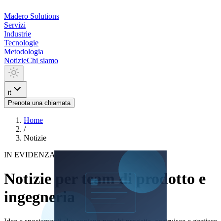
Madero
Solutions
Servizi
Industrie
Tecnologie
Metodologia
Notizie
Chi siamo
it
Prenota una chiamata
Home
/
Notizie
IN EVIDENZA
Notizie per team di prodotto e
ingegneria