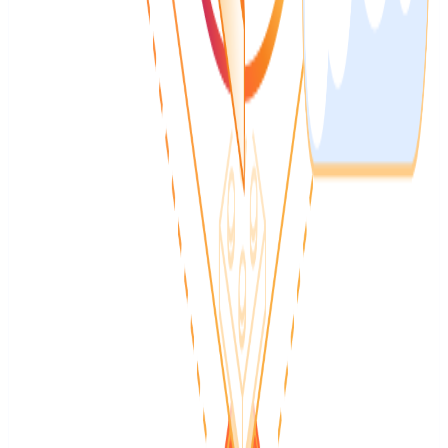
The diagnostic data MongoDB Atlas doesn’t hand
you
The diagnostic data MongoDB Atlas doesn’t hand you Every
MongoDB server keeps a flight recorder. It’s called FTDC, Full
Time Diagnostic Data Capture, and it writes about 5,700 metrics
every second into a folder called diagnostic.data,…
Vedi riepilogo
Leggi articolo originale
↗
DevOps e cloud
DevOps e cloud
Cloudflare Blog
6 ago 2026
Contenuto nella lingua
originale
:
portoghese
Cloudflare AI Search: give your agents a search
engine for your data
AI Search makes search easier than ever, with no Cloudflare
primitives to stitch together. Point it at your data to create a search
for your own files and websites. We're also sharing a preview of our
new pricing model.
Vedi riepilogo
Leggi articolo originale
↗
DevOps e cloud