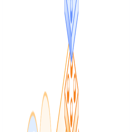
Sviluppo
Sviluppo
Planet PostgreSQL
7 ago 2026
Contenuto nella lingua
originale
:
portoghese
Christophe Pettus: All Your GUCs in a Row:
ignore_invalid_pages
When a standby refuses to replay WAL that references pages that
don't exist, `ignore_invalid_pages` converts the PANIC into a
WARNING—but only as a last resort…
Vedi riepilogo
Leggi articolo originale
↗
DevOps e cloud
DevOps e cloud
AWS News Blog
6 ago 2026
Inglese (alto segnale
quando c’è poco volume locale)
Contenuto nella lingua originale
:
inglese
Runtime instances: persistent compute for
production AI agents on Amazon Bedrock
AgentCore
Announcing runtime instances in Amazon Bedrock AgentCore—
persistent, managed EC2 infrastructure for production AI agents
with multi-agent collaboration, GPU support, and sessions lasting up