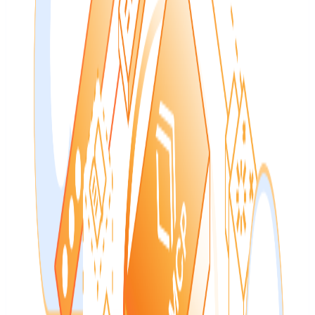
Industrial IoT on TimescaleDB: ControlCom streams 1K-10K
points/sec from thousands of assets, powering instant dashboards
and AI that caught $160K billing errors.
Vedi riepilogo
Leggi articolo originale
↗
QA e testing
QA e testing
.NET Blog
6 ago 2026
Inglese (alto segnale quando c’è
poco volume locale)
Contenuto nella lingua originale
:
inglese
Test reporting in Microsoft.Testing.Platform: from
red build to root cause
Microsoft.Testing.Platform brings failures into GitHub Actions and
Azure DevOps, uses pipeline history to separate regressions from
flakes, and preserves usable reports when a test host crashes. The
post Test reporting in…
Vedi riepilogo
Leggi articolo originale
↗
Sicurezza
Sicurezza
GitHub Blog
6 ago 2026
Inglese (alto segnale quando c’è
poco volume locale)
Contenuto nella lingua originale
:
inglese
How we took malware advisories beyond npm