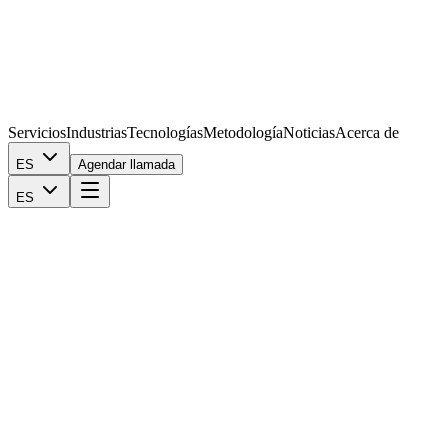
Servicios
Industrias
Tecnologías
Metodología
Noticias
Acerca de
ES
Agendar llamada
ES