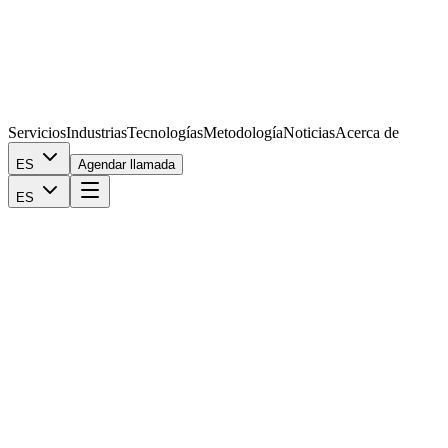
Servicios
Industrias
Tecnologías
Metodología
Noticias
Acerca de
ES
Agendar llamada
ES