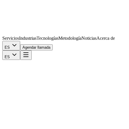
Servicios
Industrias
Tecnologías
Metodología
Noticias
Acerca de
ES
Agendar llamada
ES