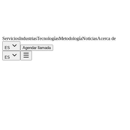
Servicios
Industrias
Tecnologías
Metodología
Noticias
Acerca de
ES
Agendar llamada
ES