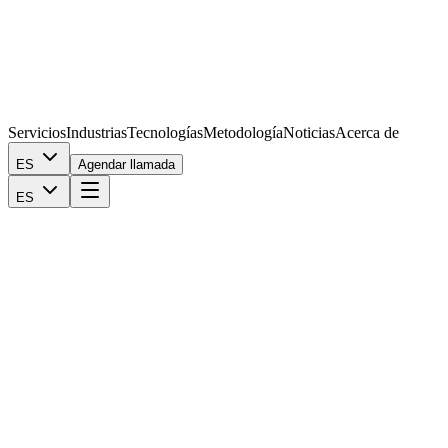
Servicios
Industrias
Tecnologías
Metodología
Noticias
Acerca de
ES
Agendar llamada
ES