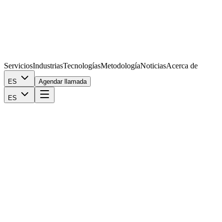
Servicios
Industrias
Tecnologías
Metodología
Noticias
Acerca de
ES
Agendar llamada
ES