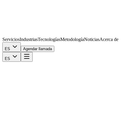
Servicios
Industrias
Tecnologías
Metodología
Noticias
Acerca de
ES
Agendar llamada
ES