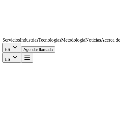
Servicios
Industrias
Tecnologías
Metodología
Noticias
Acerca de
ES
Agendar llamada
ES