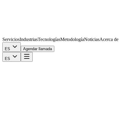
Servicios
Industrias
Tecnologías
Metodología
Noticias
Acerca de
ES
Agendar llamada
ES