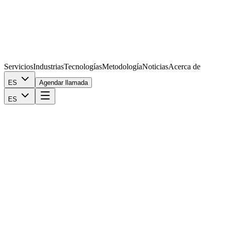
Servicios
Industrias
Tecnologías
Metodología
Noticias
Acerca de
ES
Agendar llamada
ES