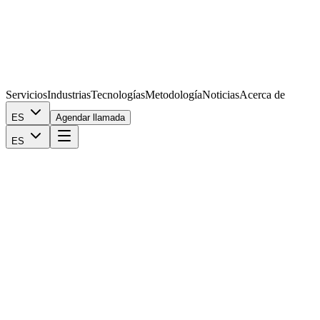
Servicios
Industrias
Tecnologías
Metodología
Noticias
Acerca de
ES
Agendar llamada
ES