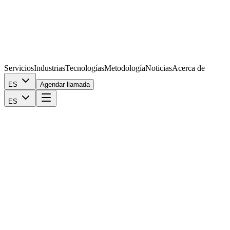
Servicios
Industrias
Tecnologías
Metodología
Noticias
Acerca de
ES
Agendar llamada
ES