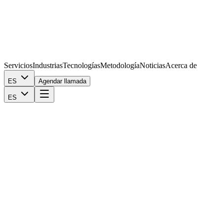
Servicios
Industrias
Tecnologías
Metodología
Noticias
Acerca de
ES
Agendar llamada
ES