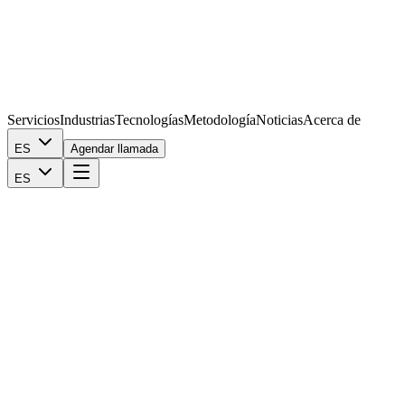
Servicios
Industrias
Tecnologías
Metodología
Noticias
Acerca de
ES
Agendar llamada
ES