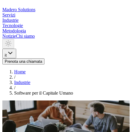
Madero
Solutions
Servizi
Industrie
Tecnologie
Metodologia
Notizie
Chi siamo
it
Prenota una chiamata
Home
/
Industrie
/
Software per il Capitale Umano
INDUSTRIA
Software per il Capitale
Umano