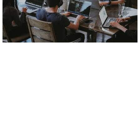
Sviluppiamo software HR: reclutamento e onboarding, buste paga,
valutazioni delle prestazioni e portali dipendenti. Automazione
processi, conformità lavorativa e analitica persone. Integrazione con
sistemi personale, assenze e benefit. Soluzioni che migliorano
l'esperienza del dipendente e ottimizzano la gestione del capitale
umano.